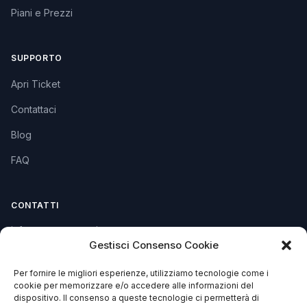
Piani e Prezzi
SUPPORTO
Apri Ticket
Contattaci
Blog
FAQ
CONTATTI
info@soccorsowp.it
Gestisci Consenso Cookie
+39 0245076840
Per fornire le migliori esperienze, utilizziamo tecnologie come i
PEC: gtechgroup@pec.it
cookie per memorizzare e/o accedere alle informazioni del
dispositivo. Il consenso a queste tecnologie ci permetterà di
Privacy Policy