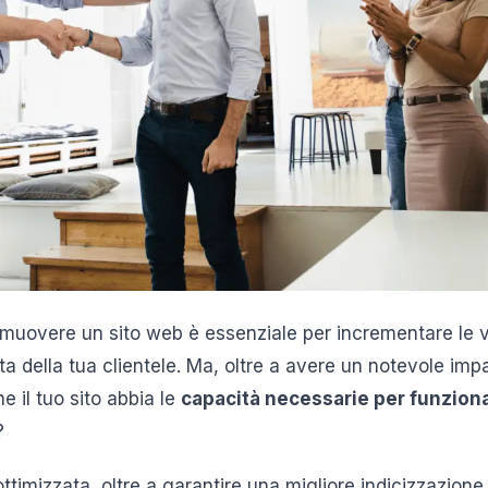
omuovere un sito web è essenziale per incrementare le vi
 della tua clientele. Ma, oltre a avere un notevole impa
e il tuo sito abbia le
capacità necessarie per funzion
?
ttimizzata, oltre a garantire una migliore indicizzazion