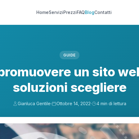
Home
Servizi
Prezzi
FAQ
Blog
Contatti
GUIDE
romuovere un sito web
soluzioni scegliere
Gianluca Gentile
·
Ottobre 14, 2022
·
4 min di lettura