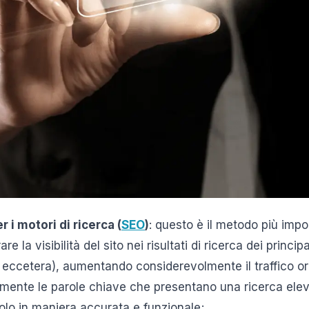
 i motori di ricerca (
SEO
)
: questo è il metodo più imp
re la visibilità del sito nei risultati di ricerca dei princ
eccetera), aumentando considerevolmente il traffico org
mente le parole chiave che presentano una ricerca eleva
icolo in maniera accurata e funzionale;