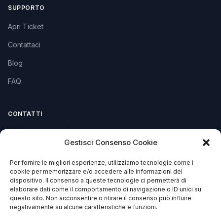
SUPPORTO
Apri Ticket
Contattaci
Blog
FAQ
CONTATTI
info@soccorsowp.it
Gestisci Consenso Cookie
+39 0245076840
Per fornire le migliori esperienze, utilizziamo tecnologie come i
PEC: gtechgroup@pec.it
cookie per memorizzare e/o accedere alle informazioni del
dispositivo. Il consenso a queste tecnologie ci permetterà di
Privacy Policy
elaborare dati come il comportamento di navigazione o ID unici su
Cookie Policy
questo sito. Non acconsentire o ritirare il consenso può influire
negativamente su alcune caratteristiche e funzioni.
Termini e Condizioni