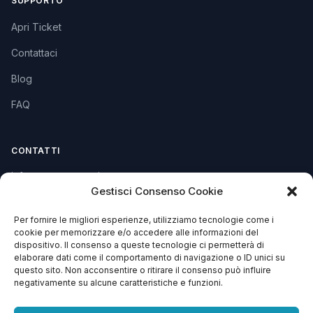
SUPPORTO
Apri Ticket
Contattaci
Blog
FAQ
CONTATTI
info@soccorsowp.it
Gestisci Consenso Cookie
+39 0245076840
Per fornire le migliori esperienze, utilizziamo tecnologie come i
PEC: gtechgroup@pec.it
cookie per memorizzare e/o accedere alle informazioni del
dispositivo. Il consenso a queste tecnologie ci permetterà di
Privacy Policy
elaborare dati come il comportamento di navigazione o ID unici su
Cookie Policy
questo sito. Non acconsentire o ritirare il consenso può influire
negativamente su alcune caratteristiche e funzioni.
Termini e Condizioni