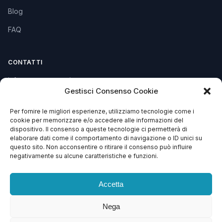
Blog
FAQ
CONTATTI
info@soccorsowp.it
Gestisci Consenso Cookie
+39 0245076840
Per fornire le migliori esperienze, utilizziamo tecnologie come i
PEC: gtechgroup@pec.it
cookie per memorizzare e/o accedere alle informazioni del
dispositivo. Il consenso a queste tecnologie ci permetterà di
Privacy Policy
elaborare dati come il comportamento di navigazione o ID unici su
Cookie Policy
questo sito. Non acconsentire o ritirare il consenso può influire
negativamente su alcune caratteristiche e funzioni.
Termini e Condizioni
Accetta
Nega
© 2013 – 2026 G Tech Group S.R.L.S. Capitale Sociale €