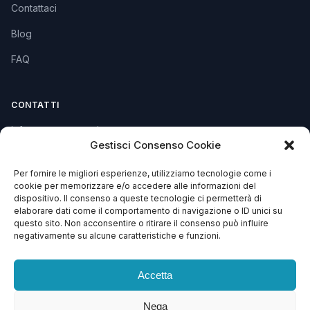
Contattaci
Blog
FAQ
CONTATTI
info@soccorsowp.it
Gestisci Consenso Cookie
+39 0245076840
Per fornire le migliori esperienze, utilizziamo tecnologie come i
PEC: gtechgroup@pec.it
cookie per memorizzare e/o accedere alle informazioni del
dispositivo. Il consenso a queste tecnologie ci permetterà di
Privacy Policy
elaborare dati come il comportamento di navigazione o ID unici su
Cookie Policy
questo sito. Non acconsentire o ritirare il consenso può influire
negativamente su alcune caratteristiche e funzioni.
Termini e Condizioni
Accetta
Nega