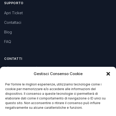
SUPPORTO
Apri Ticket
Contattaci
Blog
FAQ
CONTATTI
info@soccorsowp.it
Gestisci Consenso Cookie
+39 0245076840
Per fornire le migliori esperienze, utilizziamo tecnologie come i
PEC: gtechgroup@pec.it
cookie per memorizzare e/o accedere alle informazioni del
dispositivo. Il consenso a queste tecnologie ci permetterà di
Privacy Policy
elaborare dati come il comportamento di navigazione o ID unici su
Cookie Policy
questo sito. Non acconsentire o ritirare il consenso può influire
negativamente su alcune caratteristiche e funzioni.
Termini e Condizioni