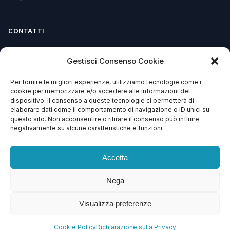
CONTATTI
info@soccorsowp.it
Gestisci Consenso Cookie
+39 0245076840
Per fornire le migliori esperienze, utilizziamo tecnologie come i
PEC: gtechgroup@pec.it
cookie per memorizzare e/o accedere alle informazioni del
dispositivo. Il consenso a queste tecnologie ci permetterà di
Privacy Policy
elaborare dati come il comportamento di navigazione o ID unici su
Cookie Policy
questo sito. Non acconsentire o ritirare il consenso può influire
negativamente su alcune caratteristiche e funzioni.
Termini e Condizioni
Accetta
Nega
© 2013 – 2026 G Tech Group S.R.L.S. Capitale Sociale €
1.500,00
Visualizza preferenze
Via di Gagia 22, 38086 Giustino (TN) — P.IVA 02743570224 — REA TN –
246638 — SDI: SZLUBAI
Cookie Policy
Dichiarazione sulla Privacy