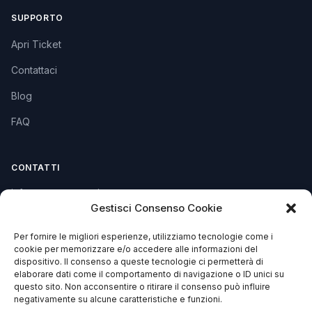
SUPPORTO
Apri Ticket
Contattaci
Blog
FAQ
CONTATTI
info@soccorsowp.it
Gestisci Consenso Cookie
+39 0245076840
Per fornire le migliori esperienze, utilizziamo tecnologie come i
PEC: gtechgroup@pec.it
cookie per memorizzare e/o accedere alle informazioni del
dispositivo. Il consenso a queste tecnologie ci permetterà di
Privacy Policy
elaborare dati come il comportamento di navigazione o ID unici su
Cookie Policy
questo sito. Non acconsentire o ritirare il consenso può influire
negativamente su alcune caratteristiche e funzioni.
Termini e Condizioni