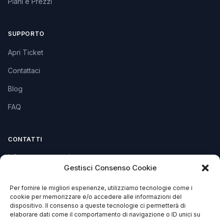
Piani e Prezzi
SUPPORTO
Apri Ticket
Contattaci
Blog
FAQ
CONTATTI
info@soccorsowp.it
Gestisci Consenso Cookie
+39 0245076840
Per fornire le migliori esperienze, utilizziamo tecnologie come i
PEC: gtechgroup@pec.it
cookie per memorizzare e/o accedere alle informazioni del
dispositivo. Il consenso a queste tecnologie ci permetterà di
Privacy Policy
elaborare dati come il comportamento di navigazione o ID unici su