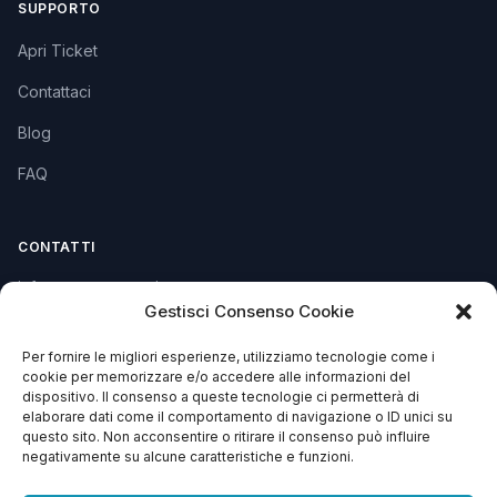
SUPPORTO
Apri Ticket
Contattaci
Blog
FAQ
CONTATTI
info@soccorsowp.it
Gestisci Consenso Cookie
+39 0245076840
Per fornire le migliori esperienze, utilizziamo tecnologie come i
PEC: gtechgroup@pec.it
cookie per memorizzare e/o accedere alle informazioni del
dispositivo. Il consenso a queste tecnologie ci permetterà di
Privacy Policy
elaborare dati come il comportamento di navigazione o ID unici su
Cookie Policy
questo sito. Non acconsentire o ritirare il consenso può influire
negativamente su alcune caratteristiche e funzioni.
Termini e Condizioni