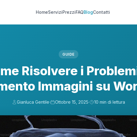
Home
Servizi
Prezzi
FAQ
Blog
Contatti
GUIDE
me Risolvere i Problemi
mento Immagini su Wo
Gianluca Gentile
·
Ottobre 15, 2025
·
10 min di lettura