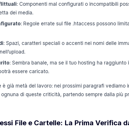
littuali
: Componenti mal configurati o incompatibili po
etta dei media.
nfigurato
: Regole errate sul file .htaccess possono limit
di
: Spazi, caratteri speciali o accenti nei nomi delle im
ell’upload.
rito
: Sembra banale, ma se il tuo hosting ha raggiunto i
potrà essere caricato.
è già metà del lavoro: nei prossimi paragrafi vediamo
e ognuna di queste criticità, partendo sempre dalla più p
ssi File e Cartelle: La Prima Verifica d