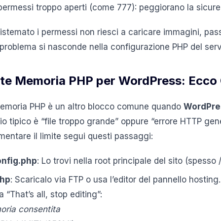
rmessi troppo aperti (come 777): peggiorano la sicurez
stemato i permessi non riesci a caricare immagini, passa
 problema si nasconde nella configurazione PHP del serv
mite Memoria PHP per WordPress: Ecco
a memoria PHP è un altro blocco comune quando
WordPres
io tipico è “file troppo grande” oppure “errore HTTP gen
mentare il limite segui questi passaggi:
onfig.php
: Lo trovi nella root principale del sito (spesso 
php
: Scaricalo via FTP o usa l’editor del pannello hostin
 “That’s all, stop editing”:
oria consentita