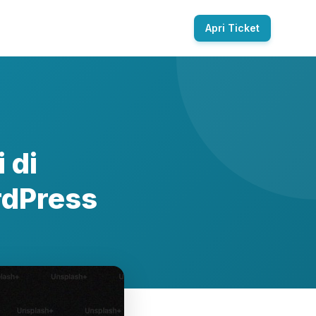
Apri Ticket
 di
rdPress