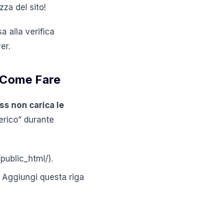
za del sito!
 alla verifica
er.
 Come Fare
s non carica le
erico” durante
/public_html/).
g. Aggiungi questa riga