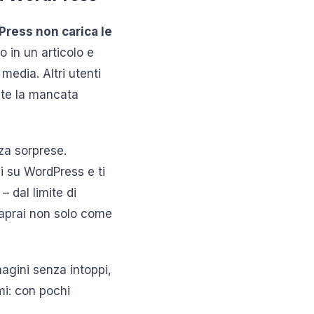
ress non carica le
in un articolo e
media. Altri utenti
nte la mancata
za sorprese.
i su WordPress e ti
 dal limite di
saprai non solo come
agini senza intoppi,
imi: con pochi