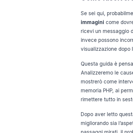
Se sei qui, probabilme
immagini
come dovreb
ricevi un messaggio di
invece possono incorr
visualizzazione dopo l
Questa guida è pensat
Analizzeremo le cause
mostrerò come interve
memoria PHP, ai permes
rimettere tutto in se
Dopo aver letto quest
migliorando sia l’aspet
passaggi mirati, il pr