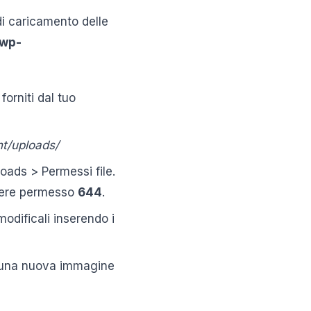
 di caricamento delle
/wp-
 forniti dal tuo
t/uploads/
ploads > Permessi file.
 avere permesso
644
.
modificali inserendo i
e una nuova immagine