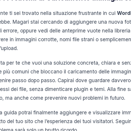
nte ti sei trovato nella situazione frustrante in cui
WordP
be. Magari stai cercando di aggiungere una nuova foto 
 errore, oppure vedi delle anteprime vuote nella libreria 
ere in immagini corrotte, nomi file strani o sempliceme
’upload.
a per te che vuoi una soluzione concreta, chiara e sen
 più comuni che bloccano il caricamento delle immagin
nire passo dopo passo. Capirai dove guardare davvero –
si dei file, senza dimenticare plugin e temi. Alla fine 
sto, ma anche come prevenire nuovi problemi in futuro.
a guida potrai finalmente aggiungere e visualizzare imm
to del tuo sito che l’esperienza dei tuoi visitatori. Segu
oblema sarà solo un brutto ricordo.