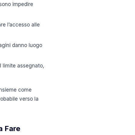
ssono impedire
are l’accesso alle
magini danno luogo
l limite assegnato,
 insieme come
robabile verso la
a Fare