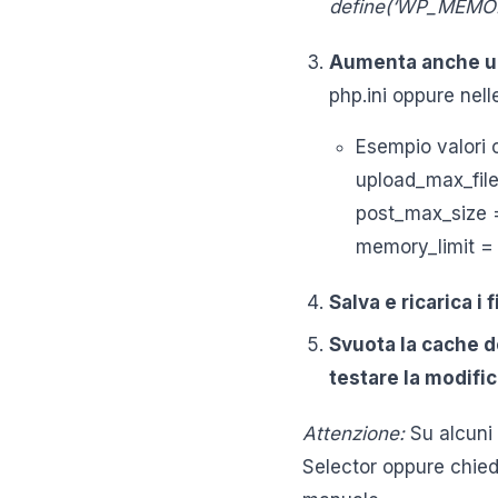
define(‘WP_MEMOR
Aumenta anche up
php.ini oppure nell
Esempio valori c
upload_max_fil
post_max_size
memory_limit 
Salva e ricarica i 
Svuota la cache d
testare la modific
Attenzione:
Su alcuni 
Selector oppure chied