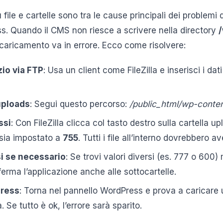
 file e cartelle sono tra le cause principali dei problemi
. Quando il CMS non riesce a scrivere nella directory
l caricamento va in errore. Ecco come risolvere:
zio via FTP
: Usa un client come FileZilla e inserisci i dati
 uploads
: Segui questo percorso:
/public_html/wp-conten
ssi
: Con FileZilla clicca col tasto destro sulla cartella u
 sia impostato a
755
. Tutti i file all’interno dovrebbero
i se necessario
: Se trovi valori diversi (es. 777 o 600) 
nferma l’applicazione anche alle sottocartelle.
Press
: Torna nel pannello WordPress e prova a caricar
. Se tutto è ok, l’errore sarà sparito.