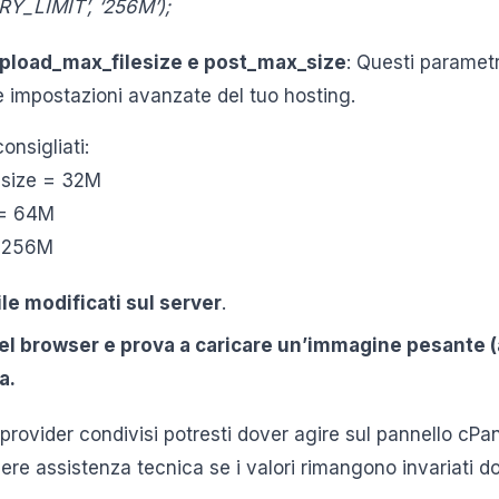
Y_LIMIT’, ‘256M’);
load_max_filesize e post_max_size
: Questi parametri
e impostazioni avanzate del tuo hosting.
onsigliati:
esize = 32M
 = 64M
= 256M
file modificati sul server
.
el browser e prova a caricare un’immagine pesante 
a.
provider condivisi potresti dover agire sul pannello cP
ere assistenza tecnica se i valori rimangono invariati d