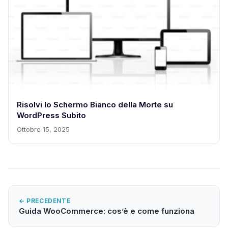
Risolvi lo Schermo Bianco della Morte su
WordPress Subito
Ottobre 15, 2025
← PRECEDENTE
Guida WooCommerce: cos’è e come funziona