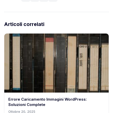
Articoli correlati
Errore Caricamento Immagini WordPress:
Soluzioni Complete
Ottobre 20, 2025