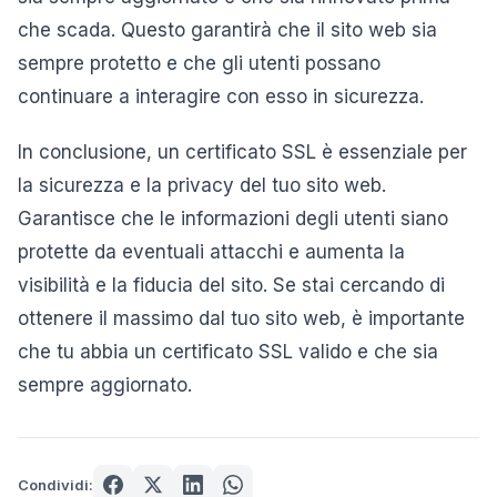
che scada. Questo garantirà che il sito web sia
sempre protetto e che gli utenti possano
continuare a interagire con esso in sicurezza.
In conclusione, un certificato SSL è essenziale per
la sicurezza e la privacy del tuo sito web.
Garantisce che le informazioni degli utenti siano
protette da eventuali attacchi e aumenta la
visibilità e la fiducia del sito. Se stai cercando di
ottenere il massimo dal tuo sito web, è importante
che tu abbia un certificato SSL valido e che sia
sempre aggiornato.
Condividi: