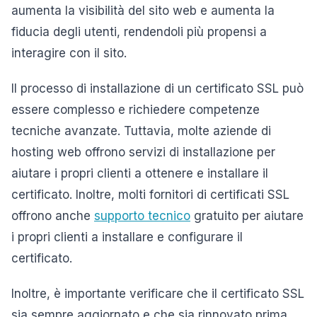
aumenta la visibilità del sito web e aumenta la
fiducia degli utenti, rendendoli più propensi a
interagire con il sito.
Il processo di installazione di un certificato SSL può
essere complesso e richiedere competenze
tecniche avanzate. Tuttavia, molte aziende di
hosting web offrono servizi di installazione per
aiutare i propri clienti a ottenere e installare il
certificato. Inoltre, molti fornitori di certificati SSL
offrono anche
supporto tecnico
gratuito per aiutare
i propri clienti a installare e configurare il
certificato.
Inoltre, è importante verificare che il certificato SSL
sia sempre aggiornato e che sia rinnovato prima