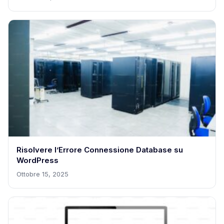
Risolvere l’Errore Connessione Database su
WordPress
Ottobre 15, 2025