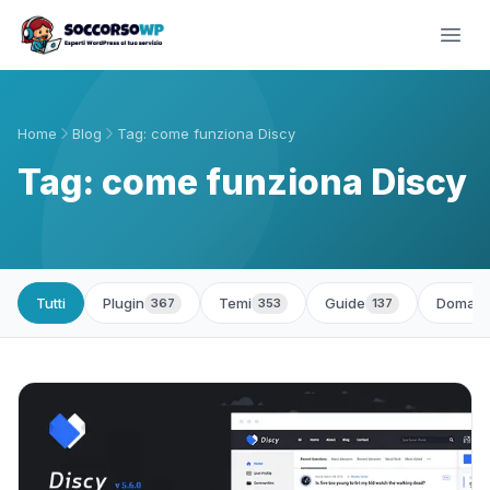
Home
Blog
Tag: come funziona Discy
Tag: come funziona Discy
Tutti
Plugin
Temi
Guide
Domand
367
353
137