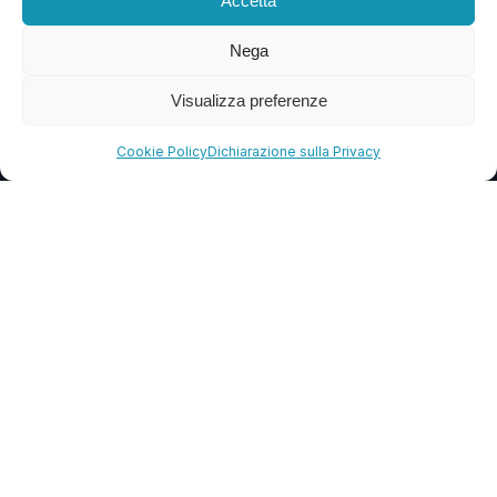
Accetta
Blog
Nega
FAQ
Visualizza preferenze
CONTATTI
Cookie Policy
Dichiarazione sulla Privacy
info@soccorsowp.it
+39 0245076840
PEC: gtechgroup@pec.it
Privacy Policy
Cookie Policy
Termini e Condizioni
© 2013 – 2026 G Tech Group S.R.L.S. Capitale Sociale €
1.500,00