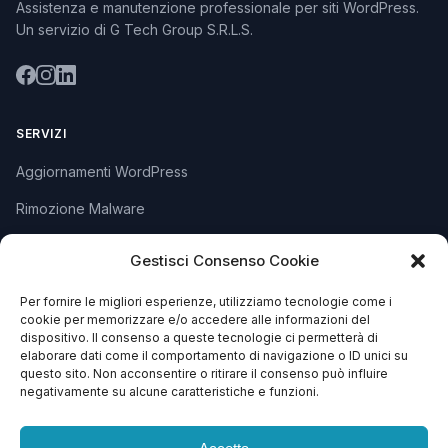
Assistenza e manutenzione professionale per siti WordPress.
Un servizio di G Tech Group S.R.L.S.
SERVIZI
Aggiornamenti WordPress
Rimozione Malware
Sviluppo Plugin
Gestisci Consenso Cookie
Piani e Prezzi
Per fornire le migliori esperienze, utilizziamo tecnologie come i
cookie per memorizzare e/o accedere alle informazioni del
dispositivo. Il consenso a queste tecnologie ci permetterà di
SUPPORTO
elaborare dati come il comportamento di navigazione o ID unici su
questo sito. Non acconsentire o ritirare il consenso può influire
Apri Ticket
negativamente su alcune caratteristiche e funzioni.
Contattaci