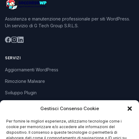
Assistenza e manutenzione professionale per siti WordPress.
Un servizio di G Tech Group S.R.L.S.
SERVIZI
Aggiornamenti WordPress
Rimozione Malware
Sviluppo Plugin
Piani e Prezzi
Gestisci Consenso Cookie
Per fornire le migliori esperienze, utilizziamo tecnologie come i
SUPPORTO
cookie per memorizzare e/o accedere alle informazioni del
dispositivo. Il consenso a queste tecnologie ci permetterà di
Apri Ticket
elaborare dati come il comportamento di navigazione o ID unici su