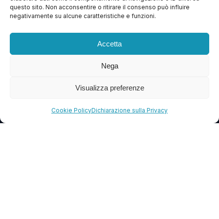
questo sito. Non acconsentire o ritirare il consenso può influire
Contattaci
negativamente su alcune caratteristiche e funzioni.
Blog
Accetta
FAQ
Nega
CONTATTI
Visualizza preferenze
info@soccorsowp.it
Cookie Policy
Dichiarazione sulla Privacy
+39 0245076840
PEC: gtechgroup@pec.it
Privacy Policy
Cookie Policy
Termini e Condizioni