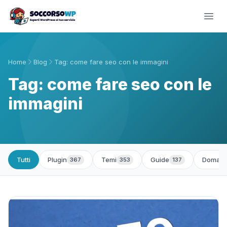
Home
Blog
Tag: come fare seo con le immagini
Tag: come fare seo con le
immagini
Tutti
Plugin
Temi
Guide
Domand
367
353
137