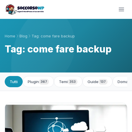
Home
Blog
Tag: come fare backup
Tag: come fare backup
Tutti
Plugin
Temi
Guide
Domand
367
353
137