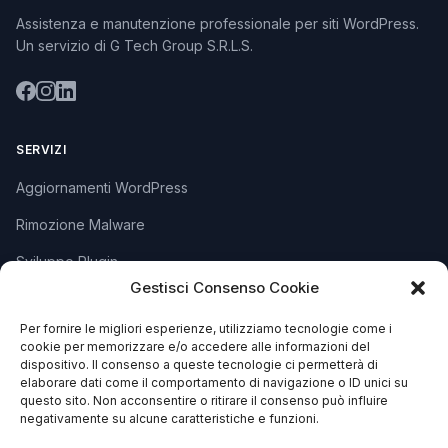
Assistenza e manutenzione professionale per siti WordPress.
Un servizio di G Tech Group S.R.L.S.
SERVIZI
Aggiornamenti WordPress
Rimozione Malware
Sviluppo Plugin
Gestisci Consenso Cookie
Piani e Prezzi
Per fornire le migliori esperienze, utilizziamo tecnologie come i
cookie per memorizzare e/o accedere alle informazioni del
dispositivo. Il consenso a queste tecnologie ci permetterà di
SUPPORTO
elaborare dati come il comportamento di navigazione o ID unici su
questo sito. Non acconsentire o ritirare il consenso può influire
Apri Ticket
negativamente su alcune caratteristiche e funzioni.
Contattaci