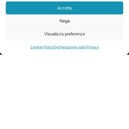
Accetta
Blog
FAQ
Nega
Visualizza preferenze
CONTATTI
Cookie Policy
Dichiarazione sulla Privacy
info@soccorsowp.it
+39 0245076840
PEC: gtechgroup@pec.it
Privacy Policy
Cookie Policy
Termini e Condizioni
© 2013 – 2026 G Tech Group S.R.L.S. Capitale Sociale €