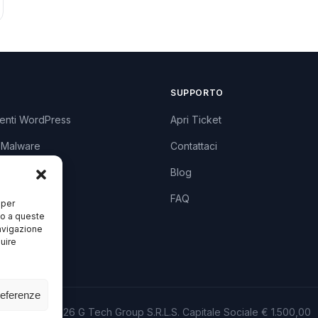
SUPPORTO
enti WordPress
Apri Ticket
 Malware
Contattaci
lugin
Blog
zzi
FAQ
 per
so a queste
avigazione
luire
referenze
© 2013 – 2026 G Tech Group S.R.L.S. Capitale Sociale € 1.500,00