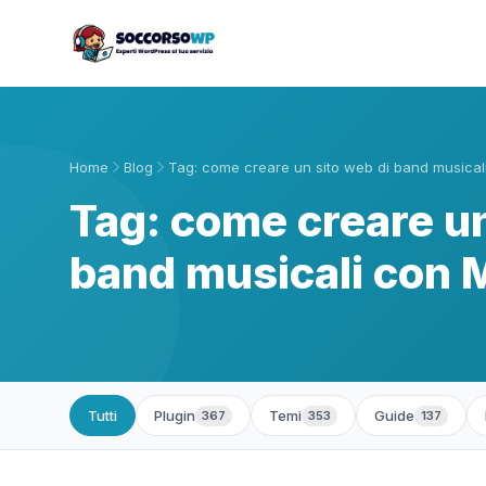
Home
Blog
Tag: come creare un sito web di band musical
Tag: come creare un
band musicali con 
Tutti
Plugin
Temi
Guide
367
353
137