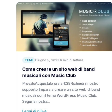
Giugno 5, 2023
·
6 min di lettura
TEMI
Come creare un sito web di band
musicali con Music Club
ProvaloAcquistalo ora a €39Richiedi il nostro
supporto Impara a creare un sito web di band
musicali con il tema WordPress Music Club.
Segui la nostra…
Leggi di più