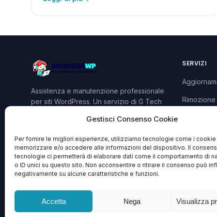
SERVIZI
Aggiornam
Assistenza e manutenzione professionale
Rimozione
per siti WordPress. Un servizio di G Tech
Group S.R.L.S.
Sviluppo P
Gestisci Consenso Cookie
Piani e Pre
Per fornire le migliori esperienze, utilizziamo tecnologie come i cookie
memorizzare e/o accedere alle informazioni del dispositivo. Il consen
tecnologie ci permetterà di elaborare dati come il comportamento di n
o ID unici su questo sito. Non acconsentire o ritirare il consenso può inf
negativamente su alcune caratteristiche e funzioni.
Accetta
Nega
Visualizza p