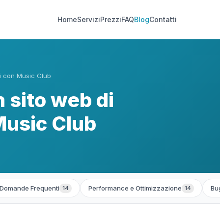
Home
Servizi
Prezzi
FAQ
Blog
Contatti
i con Music Club
 sito web di
Music Club
Domande Frequenti
Performance e Ottimizzazione
Bug
14
14