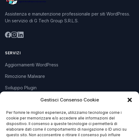
Assistenza e manutenzione professionale per siti WordPress.
Un servizio di G Tech Group S.R.L.S.
SERVIZI
Aggiornamenti WordPress
Rimozione Malware
Sviluppo Plugin
Piani e Prezzi
Gestisci Consenso Cookie
Per fornire le migliori esperienze, utilizziamo tecnologie come i
cookie per memorizzare e/o accedere alle informazioni del
SUPPORTO
dispositivo. Il consenso a queste tecnologie ci permetterà di
elaborare dati come il comportamento di navigazione o ID unici su
Apri Ticket
questo sito. Non acconsentire o ritirare il consenso può influire