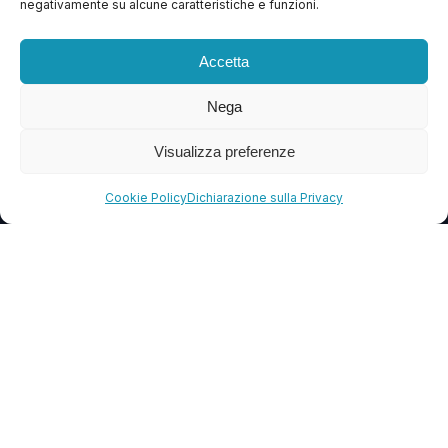
negativamente su alcune caratteristiche e funzioni.
Contattaci
Blog
Accetta
FAQ
Nega
Visualizza preferenze
CONTATTI
info@soccorsowp.it
Cookie Policy
Dichiarazione sulla Privacy
+39 0245076840
PEC: gtechgroup@pec.it
Privacy Policy
Cookie Policy
Termini e Condizioni