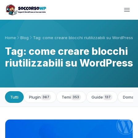
Home
Blog
Tag: come creare blocchi riutilizzabili su WordPress
Tag: come creare blocchi
riutilizzabili su WordPress
Tutti
Plugin
Temi
Guide
Domand
367
353
137