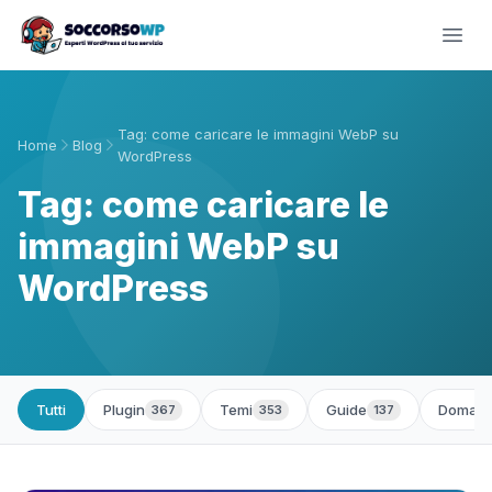
Tag: come caricare le immagini WebP su
Home
Blog
WordPress
Tag: come caricare le
immagini WebP su
WordPress
Tutti
Plugin
Temi
Guide
Domand
367
353
137