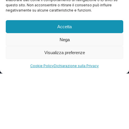
questo sito. Non acconsentire o ritirare il consenso può influire
Contattaci
negativamente su alcune caratteristiche e funzioni.
Blog
Accetta
FAQ
Nega
CONTATTI
Visualizza preferenze
info@soccorsowp.it
Cookie Policy
Dichiarazione sulla Privacy
+39 0245076840
PEC: gtechgroup@pec.it
Privacy Policy
Cookie Policy
Termini e Condizioni