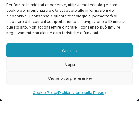
Per fornire le migliori esperienze, utilizziamo tecnologie come i
cookie per memorizzare e/o accedere alle informazioni del
Apri Ticket
dispositivo. Il consenso a queste tecnologie ci permetterà di
elaborare dati come il comportamento di navigazione o ID unici su
Contattaci
questo sito. Non acconsentire o ritirare il consenso può influire
negativamente su alcune caratteristiche e funzioni.
Blog
FAQ
Accetta
Nega
CONTATTI
info@soccorsowp.it
Visualizza preferenze
+39 0245076840
Cookie Policy
Dichiarazione sulla Privacy
PEC: gtechgroup@pec.it
Privacy Policy
Cookie Policy
Termini e Condizioni