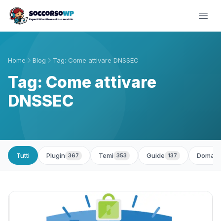
Home
Blog
Tag: Come attivare DNSSEC
Tag: Come attivare
DNSSEC
Tutti
Plugin
Temi
Guide
Domand
367
353
137