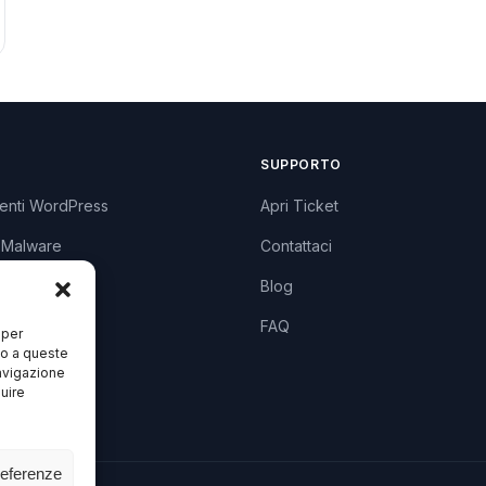
SUPPORTO
enti WordPress
Apri Ticket
 Malware
Contattaci
lugin
Blog
zzi
FAQ
 per
so a queste
avigazione
luire
referenze