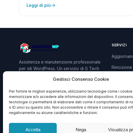
Leggi di più
SERVIZI
Aggiornam
Assistenza e manutenzione professionale
Rimozione
per siti WordPress. Un servizio di G Tech
Group S.R.L.S.
Sviluppo P
Gestisci Consenso Cookie
Piani e Pre
Per fornire le migliori esperienze, utilizziamo tecnologie come i cookie
memorizzare e/o accedere alle informazioni del dispositivo. Il consen
tecnologie ci permetterà di elaborare dati come il comportamento di n
o ID unici su questo sito. Non acconsentire o ritirare il consenso può inf
negativamente su alcune caratteristiche e funzioni.
Accetta
Nega
Visualizza p