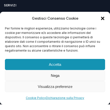
SERVIZI
Aggiornamenti WordPress
Gestisci Consenso Cookie
Rimozione Malware
Per fornire le migliori esperienze, utilizziamo tecnologie come i
Sviluppo Plugin
cookie per memorizzare e/o accedere alle informazioni del
dispositivo. Il consenso a queste tecnologie ci permetterà di
elaborare dati come il comportamento di navigazione o ID unici su
Piani e Prezzi
questo sito. Non acconsentire o ritirare il consenso può influire
negativamente su alcune caratteristiche e funzioni.
SUPPORTO
Accetta
Apri Ticket
Nega
Contattaci
Blog
Visualizza preferenze
FAQ
Cookie Policy
Dichiarazione sulla Privacy