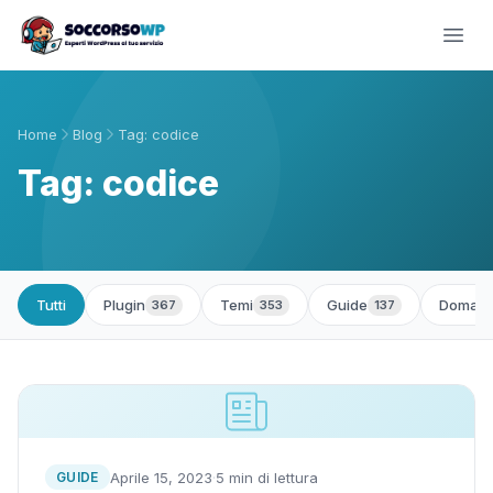
Home
Blog
Tag: codice
Tag: codice
Tutti
Plugin
Temi
Guide
Domand
367
353
137
Aprile 15, 2023
·
5 min di lettura
GUIDE