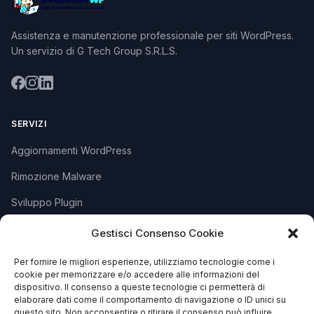
Assistenza e manutenzione professionale per siti WordPress.
Un servizio di G Tech Group S.R.L.S.
SERVIZI
Aggiornamenti WordPress
Rimozione Malware
Sviluppo Plugin
Piani e Prezzi
Gestisci Consenso Cookie
Per fornire le migliori esperienze, utilizziamo tecnologie come i
cookie per memorizzare e/o accedere alle informazioni del
SUPPORTO
dispositivo. Il consenso a queste tecnologie ci permetterà di
elaborare dati come il comportamento di navigazione o ID unici su
Apri Ticket
questo sito. Non acconsentire o ritirare il consenso può influire