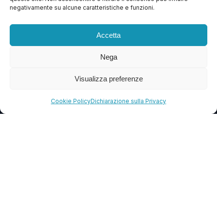
negativamente su alcune caratteristiche e funzioni.
Contattaci
Blog
Accetta
FAQ
Nega
CONTATTI
Visualizza preferenze
info@soccorsowp.it
Cookie Policy
Dichiarazione sulla Privacy
+39 0245076840
PEC: gtechgroup@pec.it
Privacy Policy
Cookie Policy
Termini e Condizioni