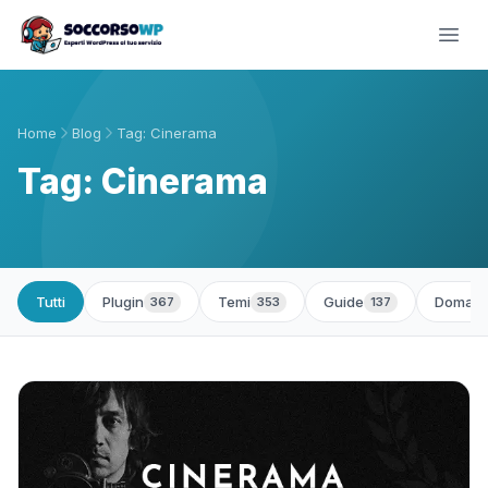
Home
Blog
Tag: Cinerama
Tag: Cinerama
Tutti
Plugin
Temi
Guide
Domand
367
353
137