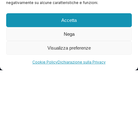
negativamente su alcune caratteristiche e funzioni.
Contattaci
Blog
Accetta
FAQ
Nega
Visualizza preferenze
CONTATTI
info@soccorsowp.it
Cookie Policy
Dichiarazione sulla Privacy
+39 0245076840
PEC: gtechgroup@pec.it
Privacy Policy
Cookie Policy
Termini e Condizioni