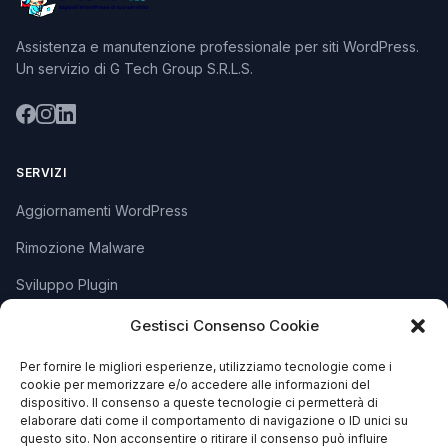
Assistenza e manutenzione professionale per siti WordPress.
Un servizio di G Tech Group S.R.L.S.
SERVIZI
Aggiornamenti WordPress
Rimozione Malware
Sviluppo Plugin
Piani e Prezzi
Gestisci Consenso Cookie
Per fornire le migliori esperienze, utilizziamo tecnologie come i
cookie per memorizzare e/o accedere alle informazioni del
SUPPORTO
dispositivo. Il consenso a queste tecnologie ci permetterà di
elaborare dati come il comportamento di navigazione o ID unici su
Apri Ticket
questo sito. Non acconsentire o ritirare il consenso può influire