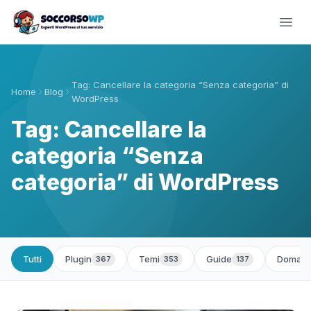
Tag: Cancellare la categoria “Senza categoria” di
Home
Blog
WordPress
Tag: Cancellare la
categoria “Senza
categoria” di WordPress
Tutti
Plugin
Temi
Guide
Domand
367
353
137