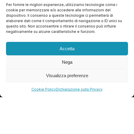
Per fornire le migliori esperienze, utilizziamo tecnologie come i
cookie per memorizzare e/o accedere alle informazioni del
Apri Ticket
dispositivo. Il consenso a queste tecnologie ci permetterà di
elaborare dati come il comportamento di navigazione o ID unici su
Contattaci
questo sito. Non acconsentire o ritirare il consenso può influire
negativamente su alcune caratteristiche e funzioni.
Blog
FAQ
Accetta
Nega
CONTATTI
info@soccorsowp.it
Visualizza preferenze
+39 0245076840
Cookie Policy
Dichiarazione sulla Privacy
PEC: gtechgroup@pec.it
Privacy Policy
Cookie Policy
Termini e Condizioni