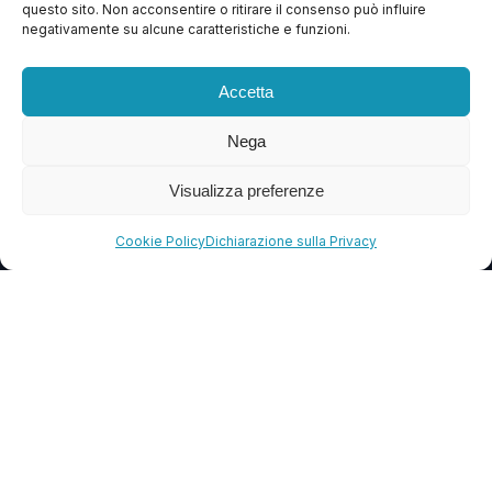
questo sito. Non acconsentire o ritirare il consenso può influire
Contattaci
negativamente su alcune caratteristiche e funzioni.
Blog
Accetta
FAQ
Nega
CONTATTI
Visualizza preferenze
info@soccorsowp.it
Cookie Policy
Dichiarazione sulla Privacy
+39 0245076840
PEC: gtechgroup@pec.it
Privacy Policy
Cookie Policy
Termini e Condizioni