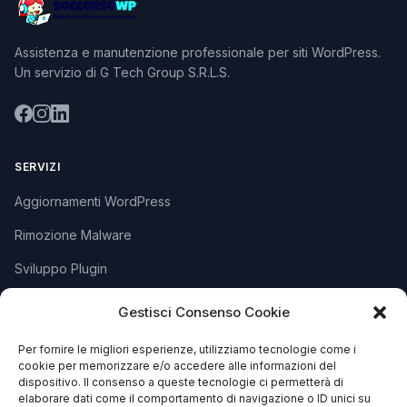
Assistenza e manutenzione professionale per siti WordPress.
Un servizio di G Tech Group S.R.L.S.
SERVIZI
Aggiornamenti WordPress
Rimozione Malware
Sviluppo Plugin
Piani e Prezzi
Gestisci Consenso Cookie
Per fornire le migliori esperienze, utilizziamo tecnologie come i
SUPPORTO
cookie per memorizzare e/o accedere alle informazioni del
dispositivo. Il consenso a queste tecnologie ci permetterà di
Apri Ticket
elaborare dati come il comportamento di navigazione o ID unici su