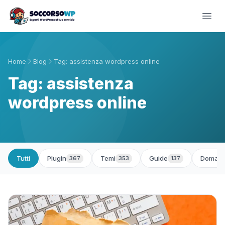
Home
Blog
Tag: assistenza wordpress online
Tag: assistenza
wordpress online
Tutti
Plugin
Temi
Guide
Domand
367
353
137