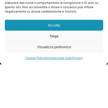
Apri Ticket
elaborare dati come il comportamento di navigazione o ID unici su
questo sito. Non acconsentire o ritirare il consenso può influire
Contattaci
negativamente su alcune caratteristiche e funzioni.
Blog
Accetta
FAQ
Nega
CONTATTI
Visualizza preferenze
info@soccorsowp.it
Cookie Policy
Dichiarazione sulla Privacy
+39 0245076840
PEC: gtechgroup@pec.it
Privacy Policy
Cookie Policy
Termini e Condizioni