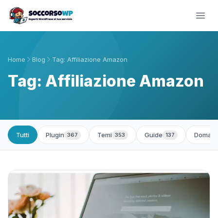
Home
Blog
Tag: Affiliazione Amazon
Tag: Affiliazione Amazon
Tutti
Plugin
Temi
Guide
Domand
367
353
137