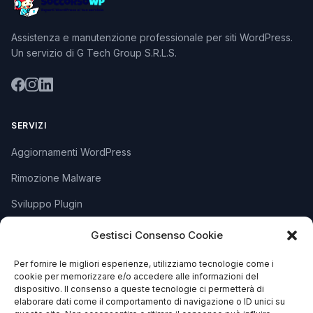
Assistenza e manutenzione professionale per siti WordPress.
Un servizio di G Tech Group S.R.L.S.
SERVIZI
Aggiornamenti WordPress
Rimozione Malware
Sviluppo Plugin
Piani e Prezzi
Gestisci Consenso Cookie
Per fornire le migliori esperienze, utilizziamo tecnologie come i
SUPPORTO
cookie per memorizzare e/o accedere alle informazioni del
dispositivo. Il consenso a queste tecnologie ci permetterà di
Apri Ticket
elaborare dati come il comportamento di navigazione o ID unici su