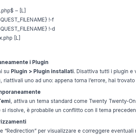
.php$ – [L]
QUEST_FILENAME} !-f
EQUEST_FILENAME} !-d
x.php [L]
aneamente i Plugin
ai su
Plugin > Plugin installati
. Disattiva tutti i plugin e 
 riattivali uno ad uno: appena torna l’errore, hai trovato 
mporaneamente
Temi
, attiva un tema standard come Twenty Twenty-One
e si risolve, è probabile un conflitto con il tema preceden
irizzamenti
e “Redirection” per visualizzare e correggere eventuali r