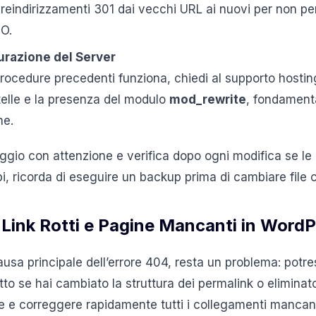
reindirizzamenti 301 dai vecchi URL ai nuovi per non per
O.
gurazione del Server
ocedure precedenti funziona, chiedi al supporto hosting 
telle e la presenza del modulo
mod_rewrite
, fondamenta
he.
gio con attenzione e verifica dopo ogni modifica se le
bbi, ricorda di eseguire un backup prima di cambiare file cr
Link Rotti e Pagine Mancanti in Word
ausa principale dell’errore 404, resta un problema: potre
utto se hai cambiato la struttura dei permalink o eliminat
 e correggere rapidamente tutti i collegamenti mancant