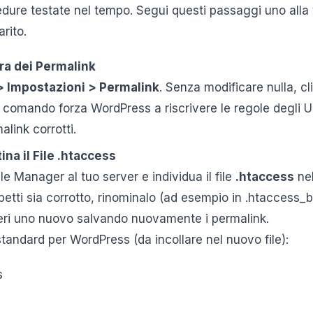
dure testate nel tempo. Segui questi passaggi uno alla v
rito.
ura dei Permalink
 Impostazioni > Permalink
. Senza modificare nulla, cl
 comando forza WordPress a riscrivere le regole degli U
malink corrotti.
ina il File .htaccess
le Manager al tuo server e individua il file
.htaccess
nel
etti sia corrotto, rinominalo (ad esempio in .htaccess_
ri uno nuovo salvando nuovamente i permalink.
tandard per WordPress (da incollare nel nuovo file):
s