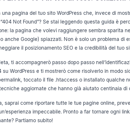
n una pagina del tuo sito WordPress che, invece di mostr
“404 Not Found”? Se stai leggendo questa guida è perché
ne: la pagina che volevi raggiungere sembra sparita nel 
sso anche Google) spiazzati. Non è solo un problema di e
neggiare il posizionamento SEO e la credibilità del tuo si
eta, ti accompagnerò passo dopo passo nell’identificaz
4 su WordPress e ti mostrerò come risolverlo in modo sic
permalink, toccato il file .htaccess o installato qualche 
 tecniche aggiornate che hanno già aiutato centinaia di 
a, saprai come riportare tutte le tue pagine online, preve
ti un’esperienza impeccabile. Pronto a far tornare ogni li
ante? Partiamo subito!