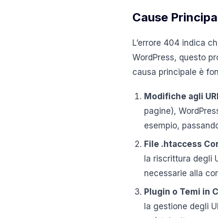
Cause Principa
L’errore 404 indica che
WordPress, questo pro
causa principale è fo
Modifiche agli UR
pagine), WordPress
esempio, passando d
File .htaccess Co
la riscrittura degl
necessarie alla cor
Plugin o Temi in C
la gestione degli 