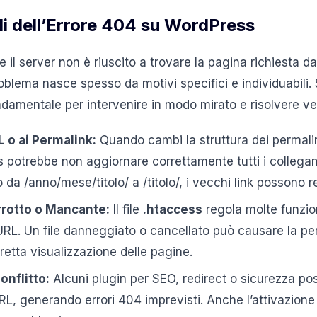
li dell’Errore 404 su WordPress
 il server non è riuscito a trovare la pagina richiesta da
blema nasce spesso da motivi specifici e individuabili.
ndamentale per intervenire in modo mirato e risolvere v
L o ai Permalink:
Quando cambi la struttura dei permalink
 potrebbe non aggiornare correttamente tutti i collegam
a /anno/mese/titolo/ a /titolo/, i vecchi link possono re
rrotto o Mancante:
Il file
.htaccess
regola molte funzion
i URL. Un file danneggiato o cancellato può causare la per
retta visualizzazione delle pagine.
onflitto:
Alcuni plugin per SEO, redirect o sicurezza pos
URL, generando errori 404 imprevisti. Anche l’attivazion