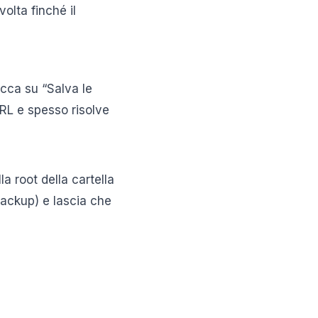
olta finché il
icca su “Salva le
RL e spesso risolve
la root della cartella
backup) e lascia che