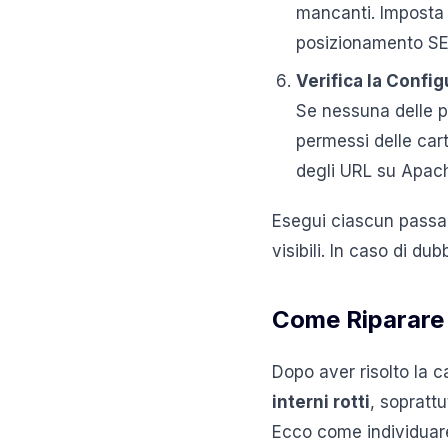
mancanti. Imposta 
posizionamento SE
Verifica la Confi
Se nessuna delle pr
permessi delle car
degli URL su Apac
Esegui ciascun passag
visibili. In caso di du
Come Riparare 
Dopo aver risolto la c
interni rotti
, sopratt
Ecco come individuare