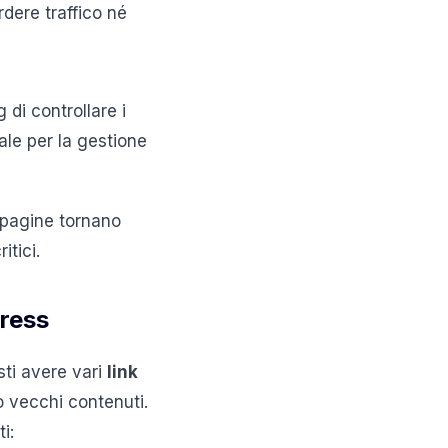
dere traffico né
di controllare i
le per la gestione
 pagine tornano
itici.
Press
sti avere vari
link
o vecchi contenuti.
i: