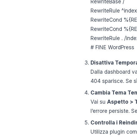
RewriteBase /
RewriteRule ^index
RewriteCond %{RE
RewriteCond %{R
RewriteRule . /inde
# FINE WordPress
Disattiva Tempor
Dalla dashboard v
404 sparisce. Se sì,
Cambia Tema Te
Vai su
Aspetto > 
l’errore persiste. S
Controlla i Reind
Utilizza plugin com