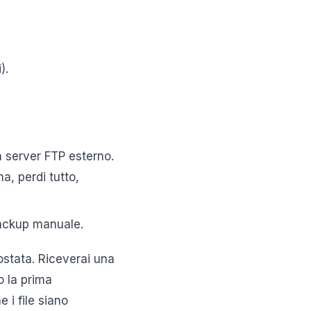
).
 server FTP esterno.
a, perdi tutto,
backup manuale.
stata. Riceverai una
o la prima
 i file siano