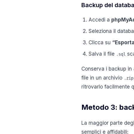
Backup del datab
Accedi a
phpMyA
Seleziona il databa
Clicca su
“Esport
Salva il file
sca
.sql
Conserva i backup i
file in un archivio
.zip
ritrovarlo facilmente
Metodo 3: back
La maggior parte degli
semplici e affidabili: