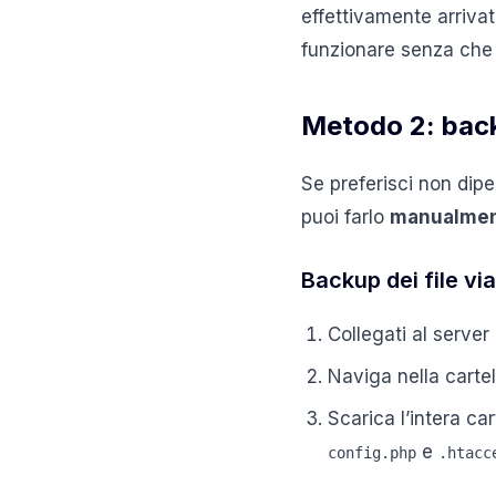
effettivamente arrivat
funzionare senza che 
Metodo 2: bac
Se preferisci non dipe
puoi farlo
manualme
Backup dei file vi
Collegati al serve
Naviga nella cartel
Scarica l’intera ca
e
config.php
.htacc