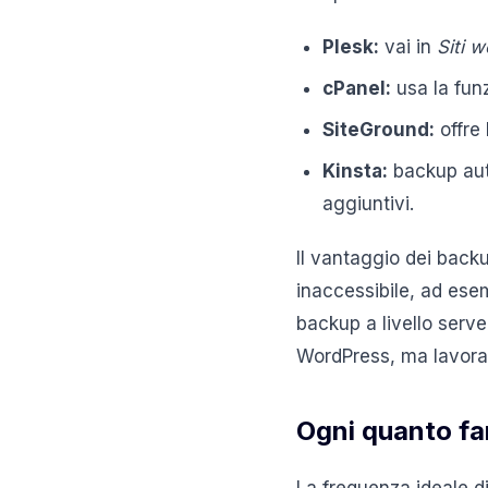
Plesk:
vai in
Siti 
cPanel:
usa la fun
SiteGround:
offre 
Kinsta:
backup auto
aggiuntivi.
Il vantaggio dei back
inaccessibile, ad esem
backup a livello serv
WordPress, ma lavoran
Ogni quanto fa