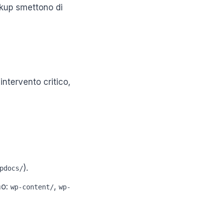
ckup smettono di
intervento critico,
).
pdocs/
no:
,
wp-content/
wp-