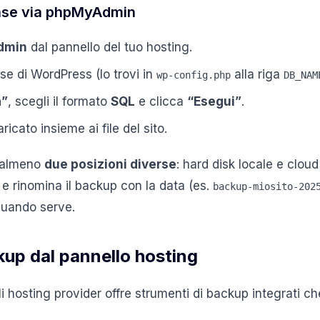
ase via phpMyAdmin
dmin
dal pannello del tuo hosting.
se di WordPress (lo trovi in
alla riga
wp-config.php
DB_NAM
a”
, scegli il formato
SQL
e clicca
“Esegui”
.
ricato insieme ai file del sito.
n almeno
due posizioni diverse
: hard disk locale e clou
e rinomina il backup con la data (es.
backup-miosito-202
 quando serve.
up dal pannello hosting
 hosting provider offre strumenti di backup integrati ch