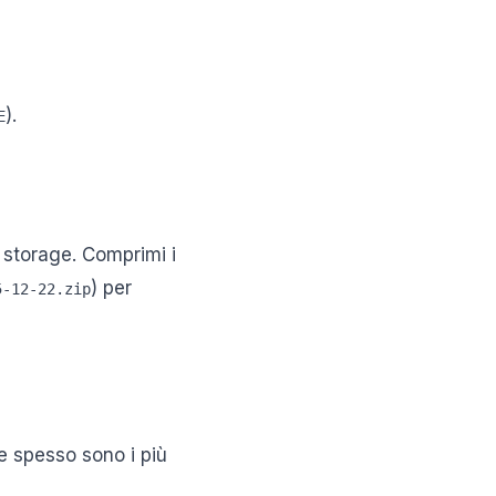
).
E
d storage. Comprimi i
) per
5-12-22.zip
e spesso sono i più