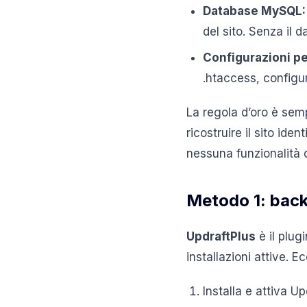
Database MySQL:
del sito. Senza il da
Configurazioni pe
.htaccess, configur
La regola d’oro è sem
ricostruire il sito id
nessuna funzionalità d
Metodo 1: bac
UpdraftPlus
è il plug
installazioni attive.
Installa e attiva U