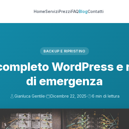
Home
Servizi
Prezzi
FAQ
Blog
Contatti
BACKUP E RIPRISTINO
ompleto WordPress e r
di emergenza
Gianluca Gentile
·
Dicembre 22, 2025
·
6 min di lettura