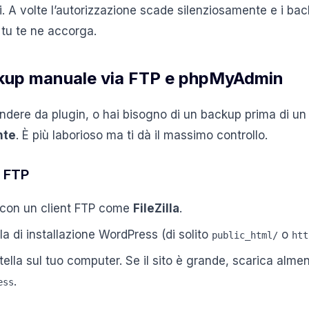
i. A volte l’autorizzazione scade silenziosamente e i ba
tu te ne accorga.
kup manuale via FTP e phpMyAdmin
ndere da plugin, o hai bisogno di un backup prima di un 
nte
. È più laborioso ma ti dà il massimo controllo.
a FTP
r con un client FTP come
FileZilla
.
la di installazione WordPress (di solito
o
public_html/
htt
rtella sul tuo computer. Se il sito è grande, scarica alme
.
ess