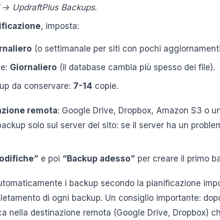
i → UpdraftPlus Backups
.
ificazione
, imposta:
rnaliero
(o settimanale per siti con pochi aggiornamenti
se:
Giornaliero
(il database cambia più spesso dei file).
up da conservare:
7-14
copie.
azione remota
: Google Drive, Dropbox, Amazon S3 o un
ackup solo sul server del sito: se il server ha un problem
odifiche”
e poi
“Backup adesso”
per creare il primo 
utomaticamente i backup secondo la pianificazione impo
pletamento di ogni backup. Un consiglio importante: dop
ca nella destinazione remota (Google Drive, Dropbox) che