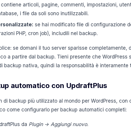
contiene articoli, pagine, commenti, impostazioni, utenti 
tabase, i file da soli sono inutilizzabili.
rsonalizzate:
se hai modificato file di configurazione d
azioni PHP, cron job), includili nel backup.
plice: se domani il tuo server sparisse completamente, d
entico a partire dal backup. Tieni presente che WordPress
i backup nativa, quindi la responsabilità è interamente 
kup automatico con UpdraftPlus
in di backup più utilizzato al mondo per WordPress, con ol
 Ecco come configurarlo per backup automatici completi:
pdraftPlus da
Plugin → Aggiungi nuovo
.