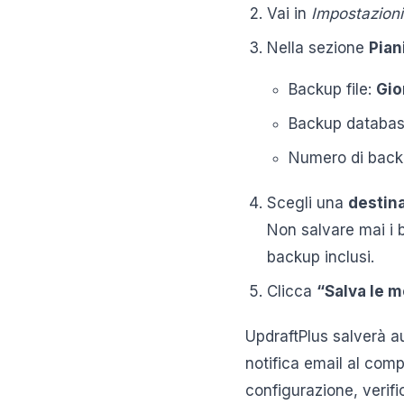
Vai in
Impostazion
Nella sezione
Pian
Backup file:
Gio
Backup databa
Numero di back
Scegli una
destin
Non salvare mai i b
backup inclusi.
Clicca
“Salva le m
UpdraftPlus salverà a
notifica email al com
configurazione, verifi