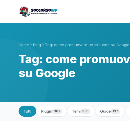
Home
Blog
Tag: come promuovere un sito web su Google
Tag: come promuov
su Google
Tutti
Plugin
Temi
Guide
367
353
137