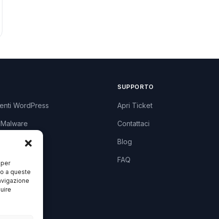
SUPPORTO
enti WordPress
Apri Ticket
 Malware
Contattaci
lugin
Blog
zzi
FAQ
 per
so a queste
avigazione
luire