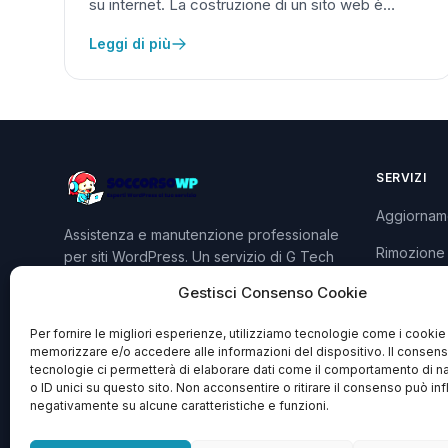
su internet. La costruzione di un sito web è…
Leggi di più
SERVIZI
Aggiornam
Assistenza e manutenzione professionale
Rimozione
per siti WordPress. Un servizio di G Tech
Group S.R.L.S.
Sviluppo P
Gestisci Consenso Cookie
Piani e Pre
Per fornire le migliori esperienze, utilizziamo tecnologie come i cookie
memorizzare e/o accedere alle informazioni del dispositivo. Il consen
tecnologie ci permetterà di elaborare dati come il comportamento di n
o ID unici su questo sito. Non acconsentire o ritirare il consenso può inf
negativamente su alcune caratteristiche e funzioni.