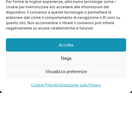
Per fornire le migliori esperienze, utilizziamo tecnologie come i
cookie per memorizzare e/o accedere alle informazioni del
Apri Ticket
dispositivo. Il consenso a queste tecnologie ci permetterà di
elaborare dati come il comportamento di navigazione o ID unici su
Contattaci
questo sito. Non acconsentire o ritirare il consenso può influire
negativamente su alcune caratteristiche e funzioni.
Blog
FAQ
Accetta
Nega
CONTATTI
Visualizza preferenze
info@soccorsowp.it
+39 0245076840
Cookie Policy
Dichiarazione sulla Privacy
PEC: gtechgroup@pec.it
Privacy Policy
Cookie Policy
Termini e Condizioni