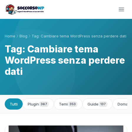
Home
Blog
Tag: Cambiare tema WordPress senza perdere dati
Tag: Cambiare tema
WordPress senza perdere
dati
Tutti
Plugin
Temi
Guide
Domand
367
353
137