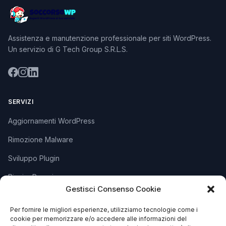
Assistenza e manutenzione professionale per siti WordPress.
Un servizio di G Tech Group S.R.L.S.
SERVIZI
Aggiornamenti WordPress
Rimozione Malware
Sviluppo Plugin
Piani e Prezzi
Gestisci Consenso Cookie
Per fornire le migliori esperienze, utilizziamo tecnologie come i
SUPPORTO
cookie per memorizzare e/o accedere alle informazioni del