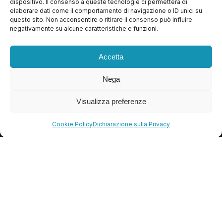
dispositivo. Il consenso a queste tecnologie ci permetterà di
Apri Ticket
elaborare dati come il comportamento di navigazione o ID unici su
questo sito. Non acconsentire o ritirare il consenso può influire
Contattaci
negativamente su alcune caratteristiche e funzioni.
Blog
Accetta
FAQ
Nega
CONTATTI
Visualizza preferenze
info@soccorsowp.it
Cookie Policy
Dichiarazione sulla Privacy
+39 0245076840
PEC: gtechgroup@pec.it
Privacy Policy
Cookie Policy
Termini e Condizioni