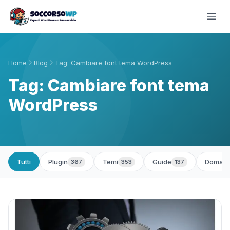
Home
Blog
Tag: Cambiare font tema WordPress
Tag: Cambiare font tema
WordPress
Tutti
Plugin
Temi
Guide
Domand
367
353
137