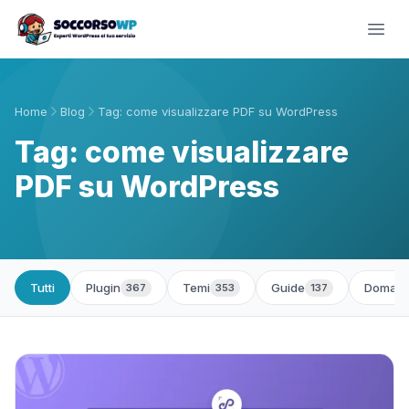
Home
Blog
Tag: come visualizzare PDF su WordPress
Tag: come visualizzare
PDF su WordPress
Tutti
Plugin
Temi
Guide
Domand
367
353
137