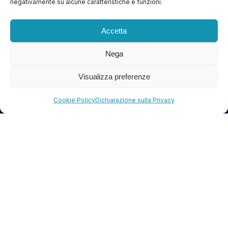
negativamente su alcune caratteristiche e funzioni.
Contattaci
Blog
Accetta
FAQ
Nega
Visualizza preferenze
CONTATTI
info@soccorsowp.it
Cookie Policy
Dichiarazione sulla Privacy
+39 0245076840
PEC: gtechgroup@pec.it
Privacy Policy
Cookie Policy
Termini e Condizioni