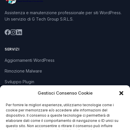
Assistenza e manutenzione professionale per siti WordPress.
Un servizio di G Tech Group S.R.L.S.
SERVIZI
Aggiornamenti WordPress
Rimozione Malware
Sviluppo Plugin
Piani e Prezzi
Gestisci Consenso Cookie
Per fornire le migliori esperienze, utilizziamo tecnologie come i
cookie per memorizzare e/o accedere alle informazioni del
SUPPORTO
dispositivo. Il consenso a queste tecnologie ci permetterà di
elaborare dati come il comportamento di navigazione o ID unici su
Apri Ticket
questo sito. Non acconsentire o ritirare il consenso può influire