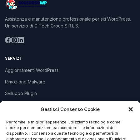
Assistenza e manutenzione professionale per siti WordPress.
Un servizio di G Tech Group S.R.L.S.
SERVIZI
Aggiornamenti WordPress
Rimozione Malware
Sviluppo Plugin
Piani e Prezzi
Gestisci Consenso Cookie
Per fornire le migliori esperienze, utilizziamo tecnologie come i
SUPPORTO
cookie per memorizzare e/o accedere alle informazioni del
dispositivo. Il consenso a queste tecnologie ci permetterà di
Apri Ticket
elaborare dati come il comportamento di navigazione o ID unici su