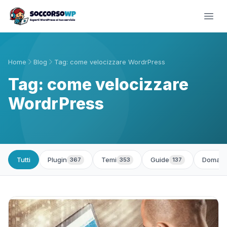
Home
Blog
Tag: come velocizzare WordrPress
Tag: come velocizzare
WordrPress
Tutti
Plugin
Temi
Guide
Domand
367
353
137