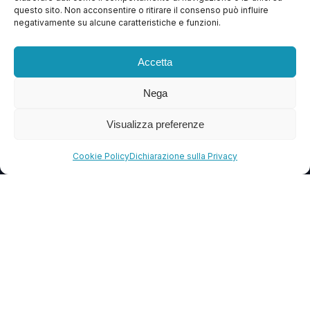
questo sito. Non acconsentire o ritirare il consenso può influire
Contattaci
negativamente su alcune caratteristiche e funzioni.
Blog
Accetta
FAQ
Nega
CONTATTI
Visualizza preferenze
info@soccorsowp.it
Cookie Policy
Dichiarazione sulla Privacy
+39 0245076840
PEC: gtechgroup@pec.it
Privacy Policy
Cookie Policy
Termini e Condizioni