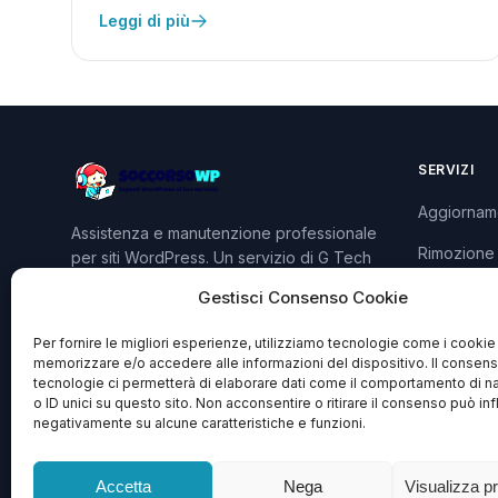
Leggi di più
SERVIZI
Aggiornam
Assistenza e manutenzione professionale
Rimozione
per siti WordPress. Un servizio di G Tech
Group S.R.L.S.
Sviluppo P
Gestisci Consenso Cookie
Piani e Pre
Per fornire le migliori esperienze, utilizziamo tecnologie come i cookie
memorizzare e/o accedere alle informazioni del dispositivo. Il consen
tecnologie ci permetterà di elaborare dati come il comportamento di n
o ID unici su questo sito. Non acconsentire o ritirare il consenso può inf
negativamente su alcune caratteristiche e funzioni.
Accetta
Nega
Visualizza p