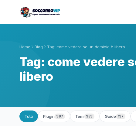
Home
Blog
Tag: come vedere se un dominio è libero
Tag: come vedere s
libero
Tutti
Plugin
Temi
Guide
367
353
137