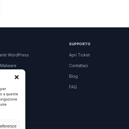
SUPPORTO
enti WordPress
Apri Ticket
 Malware
Contattaci
lugin
Blog
zzi
FAQ
 per
so a queste
avigazione
luire
referenze