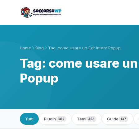
Home
Blog
Tag: come usare un Exit Intent Popup
Tag: come usare un 
Popup
Tutti
Plugin
Temi
Guide
367
353
137