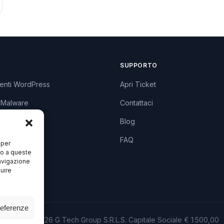
SUPPORTO
enti WordPress
Apri Ticket
 Malware
Contattaci
lugin
Blog
zzi
FAQ
 per
so a queste
avigazione
luire
referenze
© 2013 – 2026 G Tech Group S.R.L.S. Capitale Sociale € 1.500,00