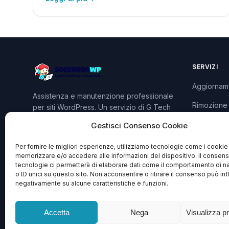
SERVIZI
Aggiornam
Assistenza e manutenzione professionale
Rimozione
per siti WordPress. Un servizio di G Tech
Group S.R.L.S.
Sviluppo P
Gestisci Consenso Cookie
Piani e Pre
Per fornire le migliori esperienze, utilizziamo tecnologie come i cookie
memorizzare e/o accedere alle informazioni del dispositivo. Il consen
tecnologie ci permetterà di elaborare dati come il comportamento di n
o ID unici su questo sito. Non acconsentire o ritirare il consenso può inf
negativamente su alcune caratteristiche e funzioni.
Accetta
Nega
Visualizza p