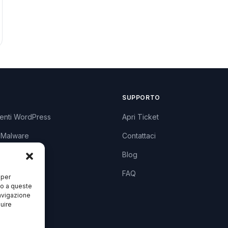
SUPPORTO
enti WordPress
Apri Ticket
 Malware
Contattaci
lugin
Blog
zzi
FAQ
 per
so a queste
avigazione
luire