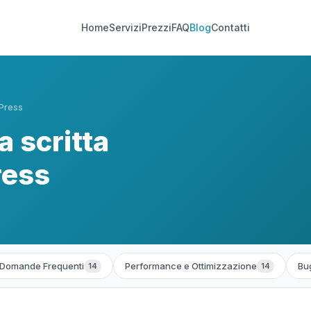
Home
Servizi
Prezzi
FAQ
Blog
Contatti
dPress
a scritta
ress
Domande Frequenti
Performance e Ottimizzazione
Bug
14
14