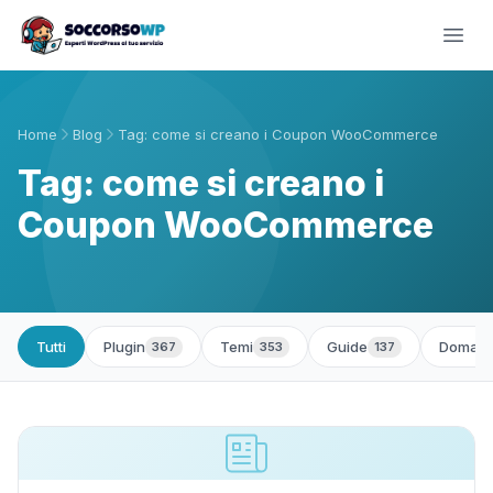
Home
Blog
Tag: come si creano i Coupon WooCommerce
Tag: come si creano i
Coupon WooCommerce
Tutti
Plugin
Temi
Guide
Domand
367
353
137