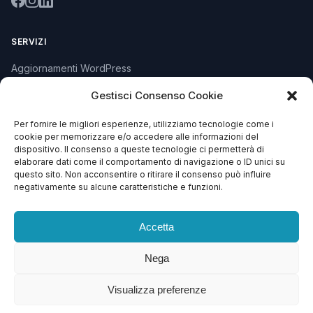
SERVIZI
Aggiornamenti WordPress
Rimozione Malware
Gestisci Consenso Cookie
Sviluppo Plugin
Per fornire le migliori esperienze, utilizziamo tecnologie come i
cookie per memorizzare e/o accedere alle informazioni del
Piani e Prezzi
dispositivo. Il consenso a queste tecnologie ci permetterà di
elaborare dati come il comportamento di navigazione o ID unici su
questo sito. Non acconsentire o ritirare il consenso può influire
negativamente su alcune caratteristiche e funzioni.
SUPPORTO
Apri Ticket
Accetta
Contattaci
Nega
Blog
Visualizza preferenze
FAQ