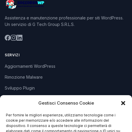
Assistenza e manutenzione professionale per siti WordPress.
Un servizio di G Tech Group S.R.L.S.
SERVIZI
Aggiornamenti WordPress
Rimozione Malware
Sviluppo Plugin
Piani e Prezzi
Gestisci Consenso Cookie
Per fornire le migliori esperienze, utilizziamo tecnologie come i
SUPPORTO
cookie per memorizzare e/o accedere alle informazioni del
dispositivo. Il consenso a queste tecnologie ci permetterà di
Apri Ticket
elaborare dati come il comportamento di navigazione o ID unici su