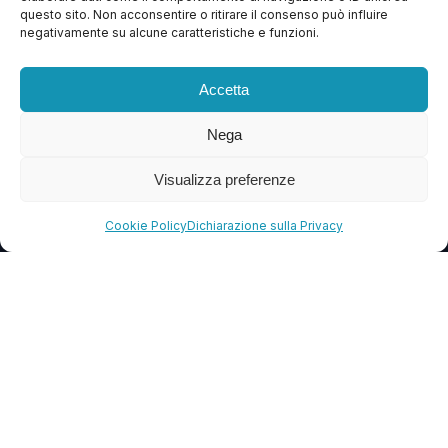
questo sito. Non acconsentire o ritirare il consenso può influire
Contattaci
negativamente su alcune caratteristiche e funzioni.
Blog
Accetta
FAQ
Nega
CONTATTI
Visualizza preferenze
info@soccorsowp.it
Cookie Policy
Dichiarazione sulla Privacy
+39 0245076840
PEC: gtechgroup@pec.it
Privacy Policy
Cookie Policy
Termini e Condizioni