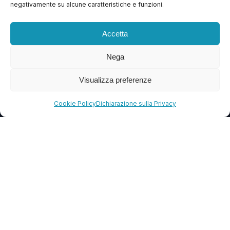
negativamente su alcune caratteristiche e funzioni.
Contattaci
Blog
Accetta
FAQ
Nega
Visualizza preferenze
CONTATTI
info@soccorsowp.it
Cookie Policy
Dichiarazione sulla Privacy
+39 0245076840
PEC: gtechgroup@pec.it
Privacy Policy
Cookie Policy
Termini e Condizioni