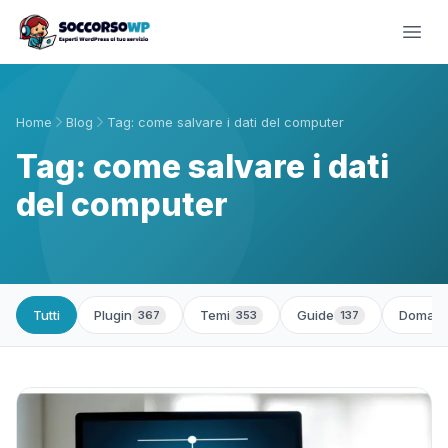
Home
Blog
Tag: come salvare i dati del computer
Tag: come salvare i dati
del computer
Tutti
Plugin
Temi
Guide
Domand
367
353
137