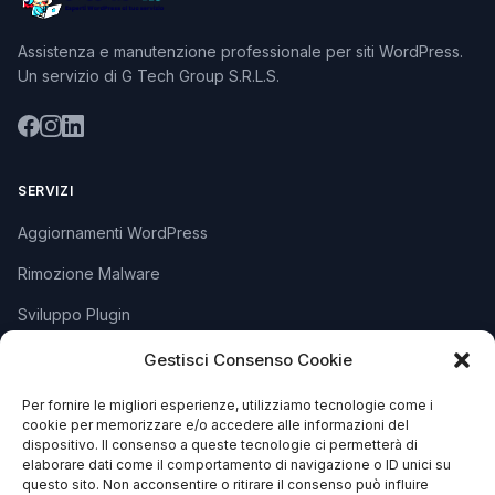
Assistenza e manutenzione professionale per siti WordPress.
Un servizio di G Tech Group S.R.L.S.
SERVIZI
Aggiornamenti WordPress
Rimozione Malware
Sviluppo Plugin
Piani e Prezzi
Gestisci Consenso Cookie
Per fornire le migliori esperienze, utilizziamo tecnologie come i
cookie per memorizzare e/o accedere alle informazioni del
SUPPORTO
dispositivo. Il consenso a queste tecnologie ci permetterà di
elaborare dati come il comportamento di navigazione o ID unici su
Apri Ticket
questo sito. Non acconsentire o ritirare il consenso può influire