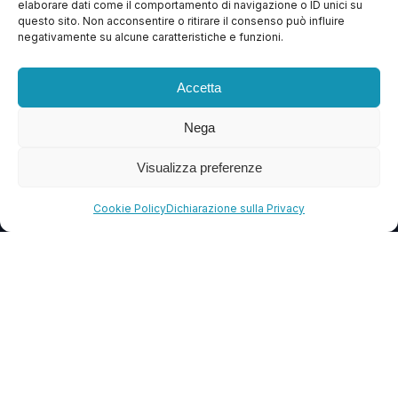
elaborare dati come il comportamento di navigazione o ID unici su
questo sito. Non acconsentire o ritirare il consenso può influire
Contattaci
negativamente su alcune caratteristiche e funzioni.
Blog
Accetta
FAQ
Nega
CONTATTI
Visualizza preferenze
info@soccorsowp.it
Cookie Policy
Dichiarazione sulla Privacy
+39 0245076840
PEC: gtechgroup@pec.it
Privacy Policy
Cookie Policy
Termini e Condizioni