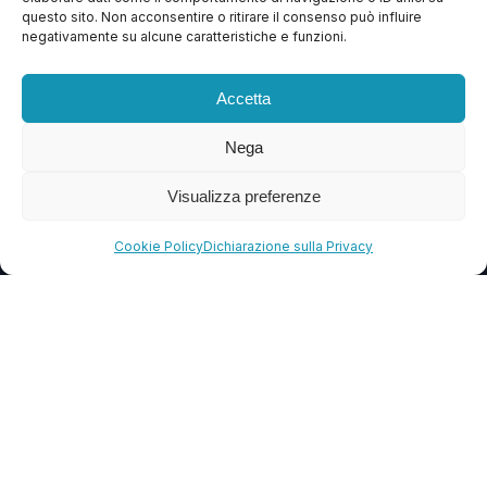
questo sito. Non acconsentire o ritirare il consenso può influire
Contattaci
negativamente su alcune caratteristiche e funzioni.
Blog
Accetta
FAQ
Nega
CONTATTI
Visualizza preferenze
info@soccorsowp.it
Cookie Policy
Dichiarazione sulla Privacy
+39 0245076840
PEC: gtechgroup@pec.it
Privacy Policy
Cookie Policy
Termini e Condizioni