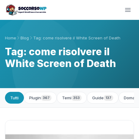
Home
Blog
Tag: come risolvere il White Screen of Death
Tag: come risolvere il
White Screen of Death
Tutti
Plugin
Temi
Guide
Domand
367
353
137