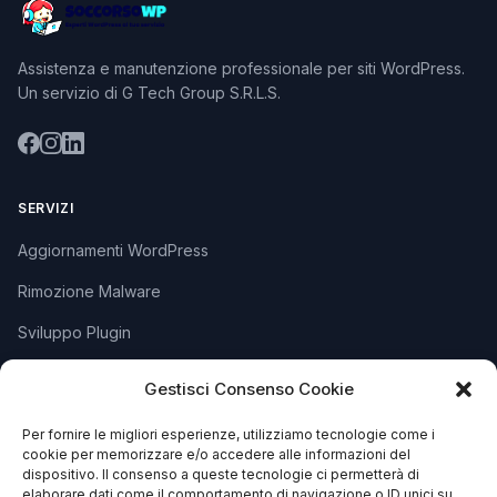
Assistenza e manutenzione professionale per siti WordPress.
Un servizio di G Tech Group S.R.L.S.
SERVIZI
Aggiornamenti WordPress
Rimozione Malware
Sviluppo Plugin
Piani e Prezzi
Gestisci Consenso Cookie
Per fornire le migliori esperienze, utilizziamo tecnologie come i
SUPPORTO
cookie per memorizzare e/o accedere alle informazioni del
dispositivo. Il consenso a queste tecnologie ci permetterà di
Apri Ticket
elaborare dati come il comportamento di navigazione o ID unici su