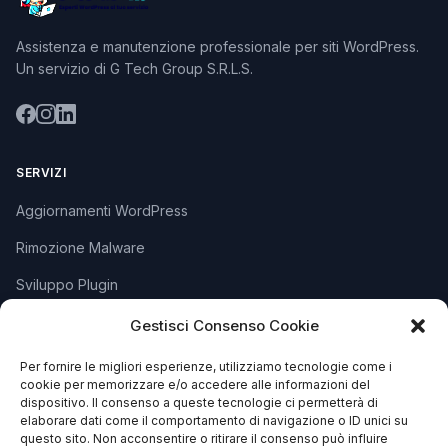
Assistenza e manutenzione professionale per siti WordPress.
Un servizio di G Tech Group S.R.L.S.
SERVIZI
Aggiornamenti WordPress
Rimozione Malware
Sviluppo Plugin
Piani e Prezzi
Gestisci Consenso Cookie
Per fornire le migliori esperienze, utilizziamo tecnologie come i
cookie per memorizzare e/o accedere alle informazioni del
SUPPORTO
dispositivo. Il consenso a queste tecnologie ci permetterà di
elaborare dati come il comportamento di navigazione o ID unici su
Apri Ticket
questo sito. Non acconsentire o ritirare il consenso può influire