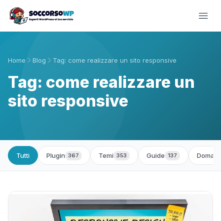
Home
Blog
Tag: come realizzare un sito responsive
Tag: come realizzare un
sito responsive
Tutti
Plugin
Temi
Guide
Domand
367
353
137