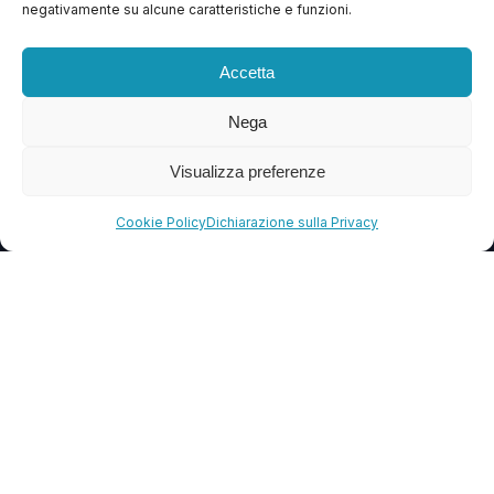
negativamente su alcune caratteristiche e funzioni.
Contattaci
Blog
Accetta
FAQ
Nega
Visualizza preferenze
CONTATTI
info@soccorsowp.it
Cookie Policy
Dichiarazione sulla Privacy
+39 0245076840
PEC: gtechgroup@pec.it
Privacy Policy
Cookie Policy
Termini e Condizioni