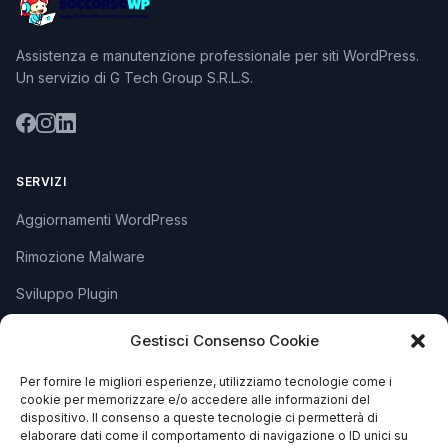
Assistenza e manutenzione professionale per siti WordPress.
Un servizio di G Tech Group S.R.L.S.
SERVIZI
Aggiornamenti WordPress
Rimozione Malware
Sviluppo Plugin
Piani e Prezzi
Gestisci Consenso Cookie
Per fornire le migliori esperienze, utilizziamo tecnologie come i
SUPPORTO
cookie per memorizzare e/o accedere alle informazioni del
dispositivo. Il consenso a queste tecnologie ci permetterà di
Apri Ticket
elaborare dati come il comportamento di navigazione o ID unici su