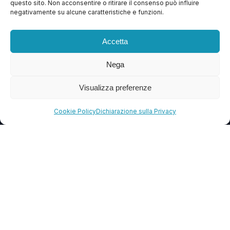
questo sito. Non acconsentire o ritirare il consenso può influire
Contattaci
negativamente su alcune caratteristiche e funzioni.
Blog
Accetta
FAQ
Nega
CONTATTI
Visualizza preferenze
info@soccorsowp.it
Cookie Policy
Dichiarazione sulla Privacy
+39 0245076840
PEC: gtechgroup@pec.it
Privacy Policy
Cookie Policy
Termini e Condizioni