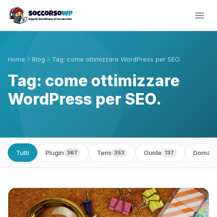
Home
Blog
Tag: come ottimizzare WordPress per SEO.
Tag: come ottimizzare
WordPress per SEO.
Tutti
Plugin
Temi
Guide
Domand
367
353
137