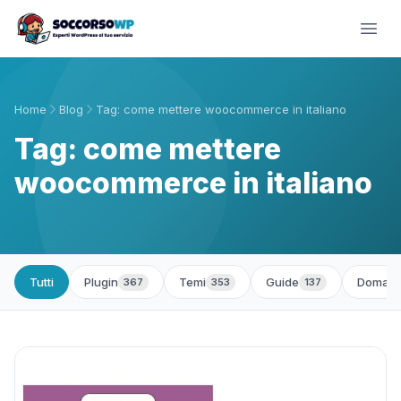
Home
Blog
Tag: come mettere woocommerce in italiano
Tag: come mettere
woocommerce in italiano
Tutti
Plugin
Temi
Guide
Domand
367
353
137