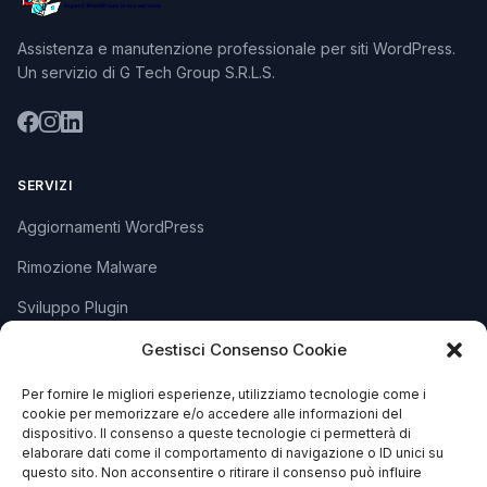
Assistenza e manutenzione professionale per siti WordPress.
Un servizio di G Tech Group S.R.L.S.
SERVIZI
Aggiornamenti WordPress
Rimozione Malware
Sviluppo Plugin
Piani e Prezzi
Gestisci Consenso Cookie
Per fornire le migliori esperienze, utilizziamo tecnologie come i
cookie per memorizzare e/o accedere alle informazioni del
SUPPORTO
dispositivo. Il consenso a queste tecnologie ci permetterà di
elaborare dati come il comportamento di navigazione o ID unici su
Apri Ticket
questo sito. Non acconsentire o ritirare il consenso può influire