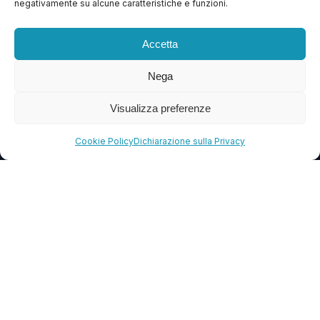
negativamente su alcune caratteristiche e funzioni.
Contattaci
Blog
Accetta
FAQ
Nega
Visualizza preferenze
CONTATTI
info@soccorsowp.it
Cookie Policy
Dichiarazione sulla Privacy
+39 0245076840
PEC: gtechgroup@pec.it
Privacy Policy
Cookie Policy
Termini e Condizioni