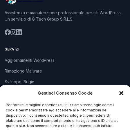
Assistenza e manutenzione professionale per siti WordPress.
Un servizio di G Tech Group S.R.L.S.
SERVIZI
Aggiornamenti WordPress
Rimozione Malware
Sviluppo Plugin
Piani e Prezzi
Gestisci Consenso Cookie
Per fornire le migliori esperienze, utilizziamo tecnologie come i
cookie per memorizzare e/o accedere alle informazioni del
SUPPORTO
dispositivo. Il consenso a queste tecnologie ci permetterà di
elaborare dati come il comportamento di navigazione o ID unici su
Apri Ticket
questo sito. Non acconsentire o ritirare il consenso può influire