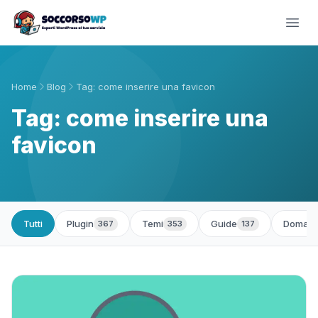
Home
Blog
Tag: come inserire una favicon
Tag: come inserire una
favicon
Tutti
Plugin
Temi
Guide
Domand
367
353
137