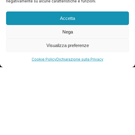
negativamente su alcune caratteristiche e funzioni.
Contattaci
Blog
Accetta
FAQ
Nega
Visualizza preferenze
CONTATTI
info@soccorsowp.it
Cookie Policy
Dichiarazione sulla Privacy
+39 0245076840
PEC: gtechgroup@pec.it
Privacy Policy
Cookie Policy
Termini e Condizioni