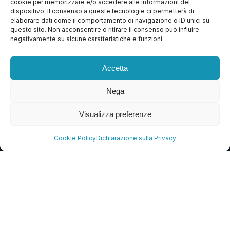
cookie per memorizzare e/o accedere alle informazioni del
Apri Ticket
dispositivo. Il consenso a queste tecnologie ci permetterà di
elaborare dati come il comportamento di navigazione o ID unici su
Contattaci
questo sito. Non acconsentire o ritirare il consenso può influire
negativamente su alcune caratteristiche e funzioni.
Blog
FAQ
Accetta
Nega
CONTATTI
Visualizza preferenze
info@soccorsowp.it
+39 0245076840
Cookie Policy
Dichiarazione sulla Privacy
PEC: gtechgroup@pec.it
Privacy Policy
Cookie Policy
Termini e Condizioni