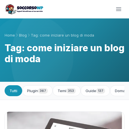
Home
Blog
Tag: come iniziare un blog di moda
Tag: come iniziare un blog
di moda
Tutti
Plugin
Temi
Guide
Domand
367
353
137