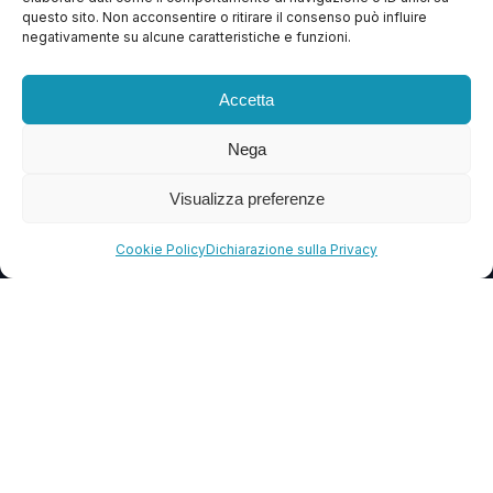
questo sito. Non acconsentire o ritirare il consenso può influire
Contattaci
negativamente su alcune caratteristiche e funzioni.
Blog
Accetta
FAQ
Nega
CONTATTI
Visualizza preferenze
info@soccorsowp.it
Cookie Policy
Dichiarazione sulla Privacy
+39 0245076840
PEC: gtechgroup@pec.it
Privacy Policy
Cookie Policy
Termini e Condizioni