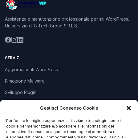
Assistenza e manutenzione professionale per siti WordPress.
Un servizio di G Tech Group S.R.L.S.
SERVIZI
Aggiornamenti WordPress
Rimozione Malware
Sviluppo Plugin
Piani e Prezzi
Gestisci Consenso Cookie
Per fornire le migliori esperienze, utilizziamo tecnologie come i
SUPPORTO
cookie per memorizzare e/o accedere alle informazioni del
dispositivo. Il consenso a queste tecnologie ci permetterà di
Apri Ticket
elaborare dati come il comportamento di navigazione o ID unici su