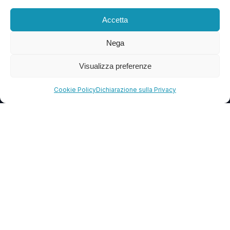
Blog
Accetta
FAQ
Nega
Visualizza preferenze
CONTATTI
info@soccorsowp.it
Cookie Policy
Dichiarazione sulla Privacy
+39 0245076840
PEC: gtechgroup@pec.it
Privacy Policy
Cookie Policy
Termini e Condizioni
© 2013 – 2026 G Tech Group S.R.L.S. Capitale Sociale €