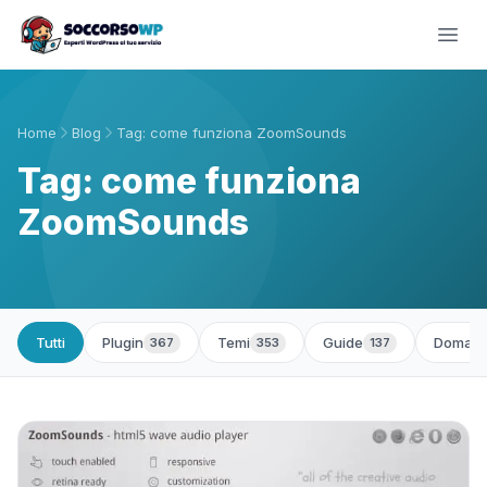
Home
Blog
Tag: come funziona ZoomSounds
Tag: come funziona
ZoomSounds
Tutti
Plugin
Temi
Guide
Domand
367
353
137