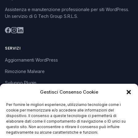
Assistenza e manutenzione professionale per siti WordPress.
Un servizio di G Tech Group S.R.L.S.
SERVIZI
Aggiornamenti WordPress
Rimozione Malware
Sviluppo Plugin
Gestisci Consenso Cookie
Piani e Prezzi
Per fornire le migliori esperienze, utilizziamo tecnologie come i
cookie per memorizzare e/o accedere alle informazioni del
SUPPORTO
dispositivo. Il consenso a queste tecnologie ci permetterà di
elaborare dati come il comportamento di navigazione o ID unici su
Apri Ticket
questo sito. Non acconsentire o ritirare il consenso può influire
negativamente su alcune caratteristiche e funzioni.
Contattaci